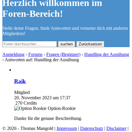
Herzlich willkommen im
Foren-Bereich!
Stelle deine Fragen, finde Antworten und vernetze dich mit anderen
Mitgliedern!
Zurücksetzen
Anmeldung
›
Forums
›
Fragen (Beginner)
›
Handling der Ausübung
›
Antworten auf: Handling der Ausübung
Raik
Mitglied
20. November 2023 um 17:37
270
Credits
Option-Rookie
Danke für die genaue Beschreibung.
© 2026 - Thomas Mangold |
Impressum
|
Datenschutz
|
Disclaimer
|