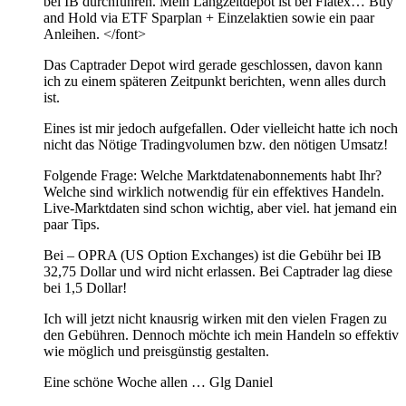
bei IB durchführen. Mein Langzeitdepot ist bei Flatex… Buy
and Hold via ETF Sparplan + Einzelaktien sowie ein paar
Anleihen. </font>
Das Captrader Depot wird gerade geschlossen, davon kann
ich zu einem späteren Zeitpunkt berichten, wenn alles durch
ist.
Eines ist mir jedoch aufgefallen. Oder vielleicht hatte ich noch
nicht das Nötige Tradingvolumen bzw. den nötigen Umsatz!
Folgende Frage: Welche Marktdatenabonnements habt Ihr?
Welche sind wirklich notwendig für ein effektives Handeln.
Live-Marktdaten sind schon wichtig, aber viel. hat jemand ein
paar Tips.
Bei – OPRA (US Option Exchanges) ist die Gebühr bei IB
32,75 Dollar und wird nicht erlassen. Bei Captrader lag diese
bei 1,5 Dollar!
Ich will jetzt nicht knausrig wirken mit den vielen Fragen zu
den Gebühren. Dennoch möchte ich mein Handeln so effektiv
wie möglich und preisgünstig gestalten.
Eine schöne Woche allen … Glg Daniel