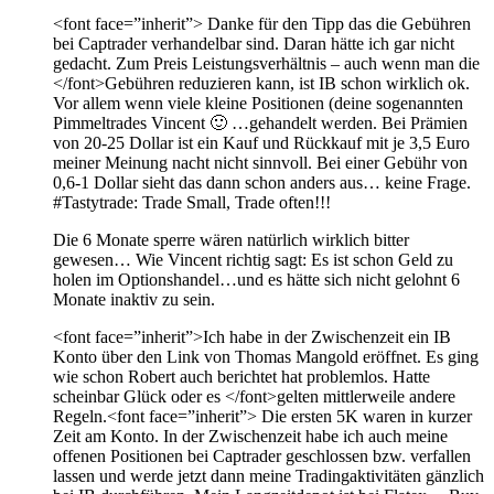
<font face=”inherit”> Danke für den Tipp das die Gebühren
bei Captrader verhandelbar sind. Daran hätte ich gar nicht
gedacht. Zum Preis Leistungsverhältnis – auch wenn man die
</font>Gebühren reduzieren kann, ist IB schon wirklich ok.
Vor allem wenn viele kleine Positionen (deine sogenannten
Pimmeltrades
Vincent 🙂 …gehandelt werden. Bei Prämien
von 20-25 Dollar ist ein Kauf und Rückkauf mit je 3,5 Euro
meiner Meinung nacht nicht sinnvoll. Bei einer Gebühr von
0,6-1 Dollar sieht das dann schon anders aus… keine Frage.
#Tastytrade: Trade Small, Trade often!!!
Die 6 Monate sperre wären natürlich wirklich bitter
gewesen… Wie Vincent richtig sagt: Es ist schon Geld zu
holen im Optionshandel…und es hätte sich nicht gelohnt 6
Monate inaktiv zu sein.
<font face=”inherit”>Ich habe in der Zwischenzeit ein IB
Konto über den Link von Thomas Mangold eröffnet. Es ging
wie schon Robert auch berichtet hat problemlos. Hatte
scheinbar Glück oder es </font>gelten mittlerweile andere
Regeln.<font face=”inherit”> Die ersten 5K waren in kurzer
Zeit am Konto. In der Zwischenzeit habe ich auch meine
offenen Positionen bei Captrader geschlossen bzw. verfallen
lassen und werde jetzt dann meine Tradingaktivitäten gänzlich