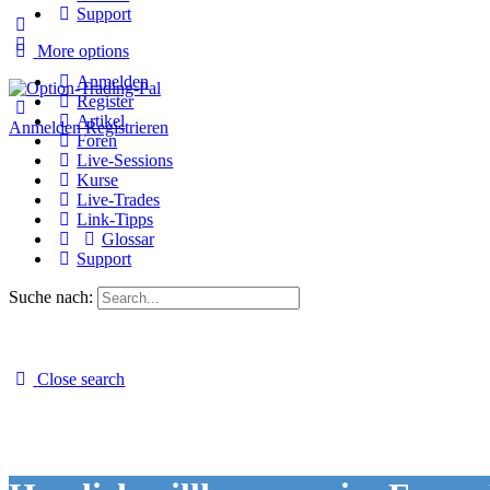
Support
More options
Anmelden
Register
Artikel
Anmelden
Registrieren
Foren
Live-Sessions
Kurse
Live-Trades
Link-Tipps
Glossar
Support
Suche nach:
Close search