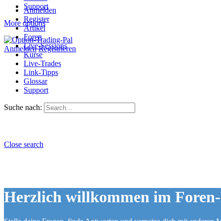
Support
Anmelden
Register
More options
Artikel
Foren
Live-Sessions
Anmelden
Registrieren
Kurse
Live-Trades
Link-Tipps
Glossar
Support
Suche nach:
Close search
Herzlich willkommen im Foren-