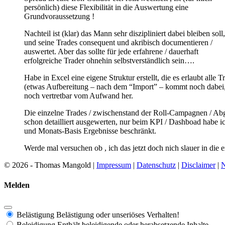
persönlich) diese Flexibilität in die Auswertung eine
Grundvoraussetzung !
Nachteil ist (klar) das Mann sehr diszipliniert dabei bleiben soll,
und seine Trades consequent und akribisch documentieren /
auswertet. Aber das sollte für jede erfahrene / dauerhaft
erfolgreiche Trader ohnehin selbstverständlich sein….
Habe in Excel eine eigene Struktur erstellt, die es erlaubt al
(etwas Aufbereitung – nach dem “Import” – kommt noch dabei, a
noch vertretbar vom Aufwand her.
Die einzelne Trades / zwischenstand der Roll-Campagnen / Ab
schon detailliert ausgewerten, nur beim KPI / Dashboad habe ich
und Monats-Basis Ergebnisse beschränkt.
Werde mal versuchen ob , ich das jetzt doch nich slauer in die
© 2026 - Thomas Mangold |
Impressum
|
Datenschutz
|
Disclaimer
|
N
Melden
Belästigung
Belästigung oder unseriöses Verhalten!
Beleidigung
Enthält beleidigende oder herabsetzende Inhalte