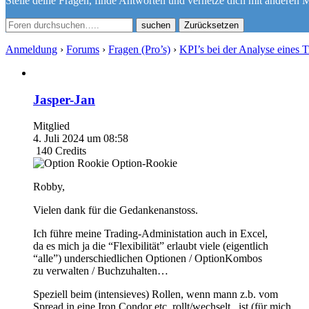
Stelle deine Fragen, finde Antworten und vernetze dich mit anderen M
Zurücksetzen
Anmeldung
›
Forums
›
Fragen (Pro’s)
›
KPI’s bei der Analyse eines T
Jasper-Jan
Mitglied
4. Juli 2024 um 08:58
140
Credits
Option-Rookie
Robby,
Vielen dank für die Gedankenanstoss.
Ich führe meine Trading-Administation auch in Excel,
da es mich ja die “Flexibilität” erlaubt viele (eigentlich
“alle”) underschiedlichen Optionen / OptionKombos
zu verwalten / Buchzuhalten…
Speziell beim (intensieves) Rollen, wenn mann z.b. vom
Spread in eine Iron Condor etc. rollt/wechselt , ist (für mich