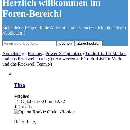
Herzlich willkommen im
Foren-Bereich!
Stelle deine Fragen, finde Antworten und vernetze dich mit anderen
Mitgliedern!
Zurücksetzen
Anmeldung
›
Forums
›
Power X Optimizer
›
To-do-List für Markus
und das Rockwell Team ;-)
›
Antworten auf: To-do-List für Markus
und das Rockwell Team ;-)
Tino
Mitglied
14. Oktober 2021 um 12:32
0
Credits
Option-Rookie
Hallo Rene,