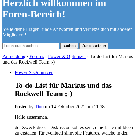
Herzlich willkommen im
Foren-Bereich!
Stelle deine Fragen, finde Antworten und vernetze dich mit anderen
Mitgliedern!
Zurücksetzen
Anmeldung
›
Forums
›
Power X Optimizer
›
To-do-List für Markus
und das Rockwell Team ;-)
Power X Optimizer
To-do-List für Markus und das
Rockwell Team ;-)
Posted by
Tino
on 14. Oktober 2021 um 11:58
Hallo zusammen,
der Zweck dieser Diskussion soll es sein, eine Liste mit Ideen
zu erstellen, für eventuell sinnvolle Features, welche in den