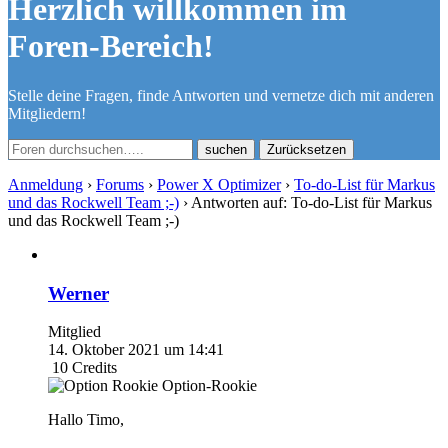
Herzlich willkommen im
Foren-Bereich!
Stelle deine Fragen, finde Antworten und vernetze dich mit anderen
Mitgliedern!
Zurücksetzen
Anmeldung
›
Forums
›
Power X Optimizer
›
To-do-List für Markus
und das Rockwell Team ;-)
›
Antworten auf: To-do-List für Markus
und das Rockwell Team ;-)
Werner
Mitglied
14. Oktober 2021 um 14:41
10
Credits
Option-Rookie
Hallo Timo,