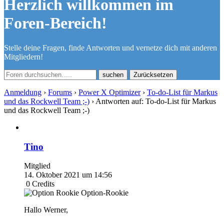
Herzlich willkommen im
Foren-Bereich!
Stelle deine Fragen, finde Antworten und vernetze dich mit anderen
Mitgliedern!
Zurücksetzen
Anmeldung
›
Forums
›
Power X Optimizer
›
To-do-List für Markus
und das Rockwell Team ;-)
›
Antworten auf: To-do-List für Markus
und das Rockwell Team ;-)
Tino
Mitglied
14. Oktober 2021 um 14:56
0
Credits
Option-Rookie
Hallo Werner,