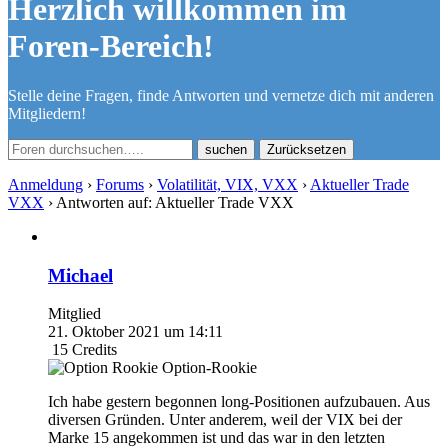
Herzlich willkommen im
Foren-Bereich!
Stelle deine Fragen, finde Antworten und vernetze dich mit anderen
Mitgliedern!
Zurücksetzen
Anmeldung
›
Forums
›
Volatilität, VIX, VXX
›
Aktueller Trade
VXX
›
Antworten auf: Aktueller Trade VXX
Michael
Mitglied
21. Oktober 2021 um 14:11
15
Credits
Option-Rookie
Ich habe gestern begonnen long-Positionen aufzubauen. Aus
diversen Gründen. Unter anderem, weil der VIX bei der
Marke 15 angekommen ist und das war in den letzten