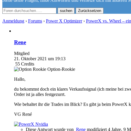
Stelle deine Fragen, finde Antworten und vernetze dich mit anderen M
Zurücksetzen
Anmeldung
›
Forums
›
Power X Optimizer
›
PowerX vs. Wheel – ein
Rene
Mitglied
21. Oktober 2021 um 19:13
55
Credits
Option-Rookie
Hallo,
du bekommst doch ein klares Verkaufssignal (ich meine bei zwe
Order ist ja alles festgezurrt.
Wie behaltet ihr die Trades im Blick? Es gibt ja beim PowerX k
VG René
Diese Antwort wurde von
Rene
modifiziert 4 Jahre, 9 M