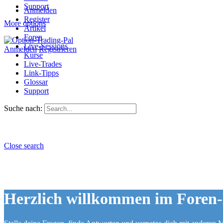
Support
Anmelden
Register
More options
Artikel
Foren
Live-Sessions
Anmelden
Registrieren
Kurse
Live-Trades
Link-Tipps
Glossar
Support
Suche nach:
Close search
Herzlich willkommen im Foren-