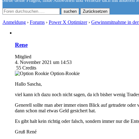
Stelle deine Fragen, finde Antworten und vernetze dich mit anderen M
Zurücksetzen
Anmeldung
›
Forums
›
Power X Optimizer
›
Gewinnmitnahme in der
Rene
Mitglied
4. November 2021 um 14:53
55
Credits
Option-Rookie
Hallo Sascha,
viel kann ich dazu noch nicht sagen, da ich bisher wenig Trad
Generell sollte man aber immer einen Blick auf getradete oder 
dann schon mal etwas Geld gesichert hat.
Es gibt halt kein richtig oder falsch, sondern immer nur die Ent
Gruß René