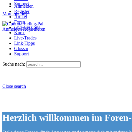
Support
Anmelden
Register
More options
Artikel
Foren
Live-Sessions
Anmelden
Registrieren
Kurse
Live-Trades
Link-Tipps
Glossar
Support
Suche nach:
Close search
Herzlich willkommen im Foren-