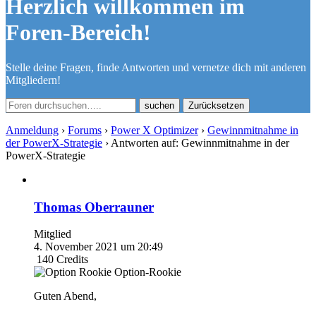
Herzlich willkommen im
Foren-Bereich!
Stelle deine Fragen, finde Antworten und vernetze dich mit anderen
Mitgliedern!
Zurücksetzen
Anmeldung
›
Forums
›
Power X Optimizer
›
Gewinnmitnahme in
der PowerX-Strategie
›
Antworten auf: Gewinnmitnahme in der
PowerX-Strategie
Thomas Oberrauner
Mitglied
4. November 2021 um 20:49
140
Credits
Option-Rookie
Guten Abend,