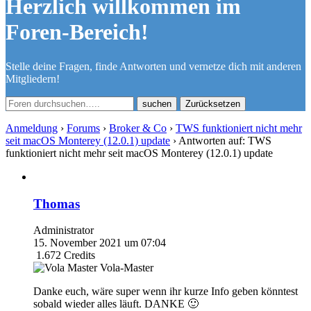
Herzlich willkommen im
Foren-Bereich!
Stelle deine Fragen, finde Antworten und vernetze dich mit anderen
Mitgliedern!
Zurücksetzen
Anmeldung
›
Forums
›
Broker & Co
›
TWS funktioniert nicht mehr
seit macOS Monterey (12.0.1) update
›
Antworten auf: TWS
funktioniert nicht mehr seit macOS Monterey (12.0.1) update
Thomas
Administrator
15. November 2021 um 07:04
1.672
Credits
Vola-Master
Danke euch, wäre super wenn ihr kurze Info geben könntest
sobald wieder alles läuft. DANKE 🙂