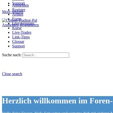
Support
Anmelden
Register
More options
Artikel
Foren
Live-Sessions
Anmelden
Registrieren
Kurse
Live-Trades
Link-Tipps
Glossar
Support
Suche nach:
Close search
Herzlich willkommen im Foren-