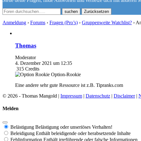
Stelle deine Fragen, finde Antworten und vernetze dich mit anderen M
Zurücksetzen
Anmeldung
›
Forums
›
Fragen (Pro’s)
›
Gruppenweite Watchlist?
›
An
Thomas
Moderator
4. Dezember 2021 um 12:35
315
Credits
Option-Rookie
Eine andere sehr gute Ressource ist z.B. Tipranks.com
© 2026 - Thomas Mangold |
Impressum
|
Datenschutz
|
Disclaimer
|
N
Melden
Belästigung
Belästigung oder unseriöses Verhalten!
Beleidigung
Enthält beleidigende oder herabsetzende Inhalte
Fehlinformation
Enthält irreführende oder falsche Informationen