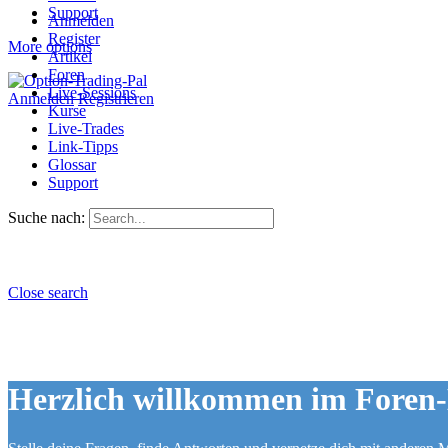
Support
Anmelden
Register
More options
Artikel
Foren
Live-Sessions
Anmelden
Registrieren
Kurse
Live-Trades
Link-Tipps
Glossar
Support
Suche nach:
Close search
Herzlich willkommen im Foren-