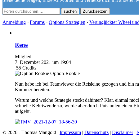
Stelle deine Fragen, finde Antworten und vernetze dich mit anderen M
Zurücksetzen
Anmeldung
›
Forums
›
Options-Strategien
›
Verunglückter Wheel un
Rene
Mitglied
7. Dezember 2021 um 19:04
55
Credits
Option-Rookie
Nun habe ich bei Teamviewer die Reisleine gezogen und bin rau
Kummer bereiten.
Warum und welche Strategie steckt dahinter? Klar, einmal möcht
schnelle Kehrtwende zu, werde aber durch Puts unten einen Ei
aufgeht.
© 2026 - Thomas Mangold |
Impressum
|
Datenschutz
|
Disclaimer
|
N