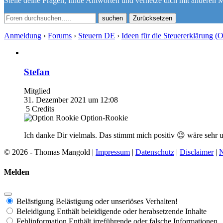
Stelle deine Fragen, finde Antworten und vernetze dich mit anderen M
Zurücksetzen
Anmeldung
›
Forums
›
Steuern DE
›
Ideen für die Steuererklärung (
Stefan
Mitglied
31. Dezember 2021 um 12:08
5
Credits
Option-Rookie
Ich danke Dir vielmals. Das stimmt mich positiv 😉 wäre sehr un
© 2026 - Thomas Mangold |
Impressum
|
Datenschutz
|
Disclaimer
|
N
Melden
Belästigung
Belästigung oder unseriöses Verhalten!
Beleidigung
Enthält beleidigende oder herabsetzende Inhalte
Fehlinformation
Enthält irreführende oder falsche Informationen