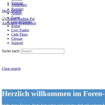
Support
Anmelden
Register
More options
Artikel
Foren
Live-Sessions
Anmelden
Registrieren
Kurse
Live-Trades
Link-Tipps
Glossar
Support
Suche nach:
Close search
Herzlich willkommen im Foren-