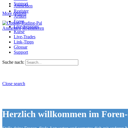
Support
Anmelden
Register
More options
Artikel
Foren
Live-Sessions
Anmelden
Registrieren
Kurse
Live-Trades
Link-Tipps
Glossar
Support
Suche nach:
Close search
Herzlich willkommen im Foren-