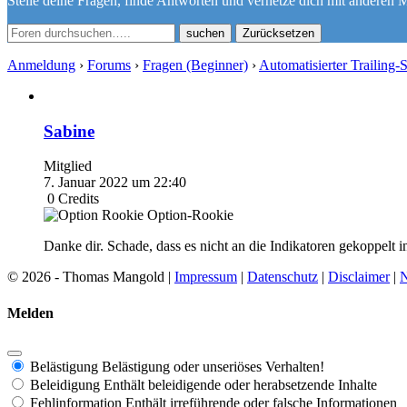
Stelle deine Fragen, finde Antworten und vernetze dich mit anderen M
Zurücksetzen
Anmeldung
›
Forums
›
Fragen (Beginner)
›
Automatisierter Trailing
Sabine
Mitglied
7. Januar 2022 um 22:40
0
Credits
Option-Rookie
Danke dir. Schade, dass es nicht an die Indikatoren gekoppelt 
© 2026 - Thomas Mangold |
Impressum
|
Datenschutz
|
Disclaimer
|
N
Melden
Belästigung
Belästigung oder unseriöses Verhalten!
Beleidigung
Enthält beleidigende oder herabsetzende Inhalte
Fehlinformation
Enthält irreführende oder falsche Informationen