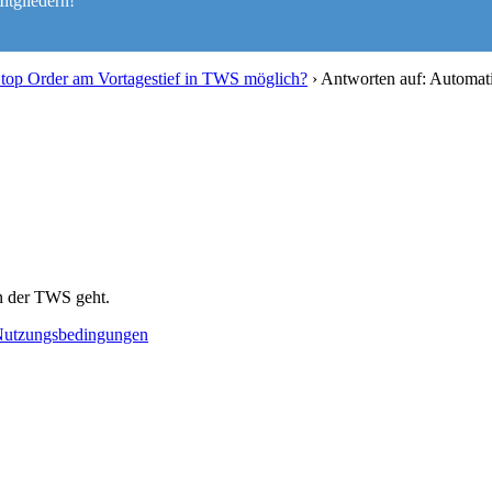
itgliedern!
-Stop Order am Vortagestief in TWS möglich?
›
Antworten auf: Automati
in der TWS geht.
utzungsbedingungen