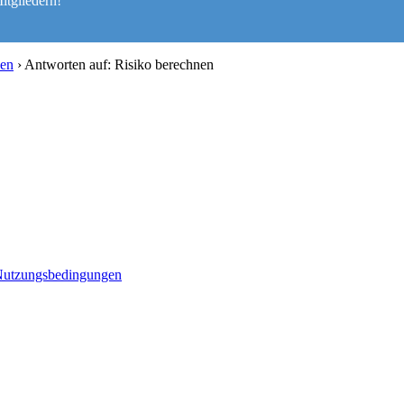
itgliedern!
nen
›
Antworten auf: Risiko berechnen
utzungsbedingungen