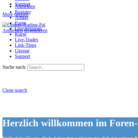
Support
Anmelden
Register
More options
Artikel
Foren
Live-Sessions
Anmelden
Registrieren
Kurse
Live-Trades
Link-Tipps
Glossar
Support
Suche nach:
Close search
Herzlich willkommen im Foren-