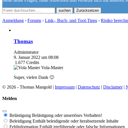
Stelle deine Fragen, finde Antworten und vernetze dich mit anderen M
Zurücksetzen
Anmeldung
›
Forums
›
Link-, Buch- und Tool-Tipps
›
Risiko berech
Thomas
Administrator
9. Januar 2022 um 08:08
1.677
Credits
Vola-Master
Super, vielen Dank 🙂
© 2026 - Thomas Mangold |
Impressum
|
Datenschutz
|
Disclaimer
|
N
Melden
Belästigung
Belästigung oder unseriöses Verhalten!
Beleidigung
Enthält beleidigende oder herabsetzende Inhalte
Fehlinformation
Enthält irreführende oder falsche Informationen