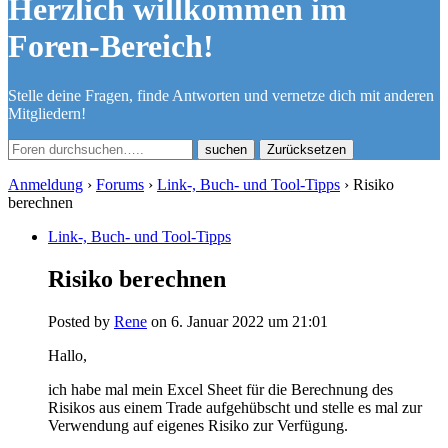
Herzlich willkommen im
Foren-Bereich!
Stelle deine Fragen, finde Antworten und vernetze dich mit anderen
Mitgliedern!
Zurücksetzen
Anmeldung
›
Forums
›
Link-, Buch- und Tool-Tipps
›
Risiko
berechnen
Link-, Buch- und Tool-Tipps
Risiko berechnen
Posted by
Rene
on 6. Januar 2022 um 21:01
Hallo,
ich habe mal mein Excel Sheet für die Berechnung des
Risikos aus einem Trade aufgehübscht und stelle es mal zur
Verwendung auf eigenes Risiko zur Verfügung.