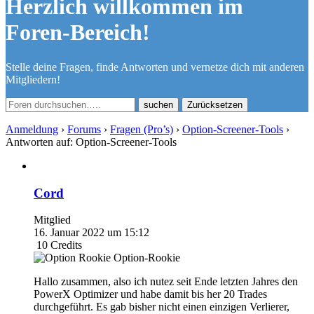
Herzlich willkommen im
Foren-Bereich!
Stelle deine Fragen, finde Antworten und vernetze dich mit anderen
Mitgliedern!
Zurücksetzen
Anmeldung
›
Forums
›
Fragen (Pro’s)
›
Option-Screener-Tools
›
Antworten auf: Option-Screener-Tools
Cord
Mitglied
16. Januar 2022 um 15:12
10
Credits
Option-Rookie
Hallo zusammen, also ich nutez seit Ende letzten Jahres den
PowerX Optimizer und habe damit bis her 20 Trades
durchgeführt. Es gab bisher nicht einen einzigen Verlierer,