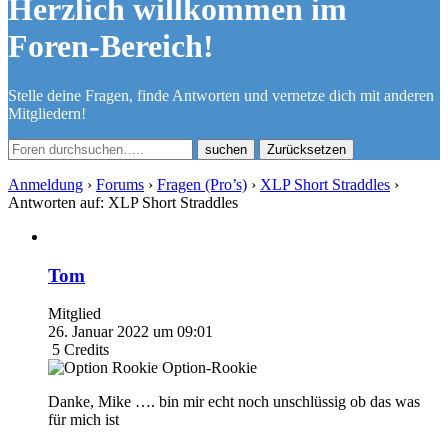
Herzlich willkommen im
Foren-Bereich!
Stelle deine Fragen, finde Antworten und vernetze dich mit anderen
Mitgliedern!
Zurücksetzen
Anmeldung
›
Forums
›
Fragen (Pro’s)
›
XLP Short Straddles
›
Antworten auf: XLP Short Straddles
Tom
Mitglied
26. Januar 2022 um 09:01
5
Credits
Option-Rookie
Danke, Mike …. bin mir echt noch unschlüssig ob das was
für mich ist