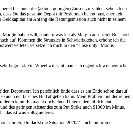
ereit bist auch die (aktuell geringen) Zinsen zu zahlen, sehe ich da
n, dass Du das gesamte Depot mit Positionen belegt hast, aber kein
der Geldkapitän am Anfang die Rettungsmission auch nicht in seinem
ls Margin haben will, sondern was ich als Margin ansetzen). Bei short
nach auf. Kommen die Strangles in Schwierigkeiten, erhöhe ich die
otwert verletzt, versetze ich mich in den “close only” Modus
s sehr begrenzt. Für Wheel wünscht man sich eigentlich wöchentliche
f den Depotwert. Ich persönlich finde dass es am Ende schon darauf
so auch ein falsches Bild abgeben kann. Mein Problem mit der reinen
ultieren kann. Es macht doch einen Unterschied, ob ich eine
la und des geringen Abstandes zum Put Strike auch $1000 im Minus.
 – das ist was völlig anderes.
hon schrieb: Du darfst die Situation 2020/21 nicht auf immer