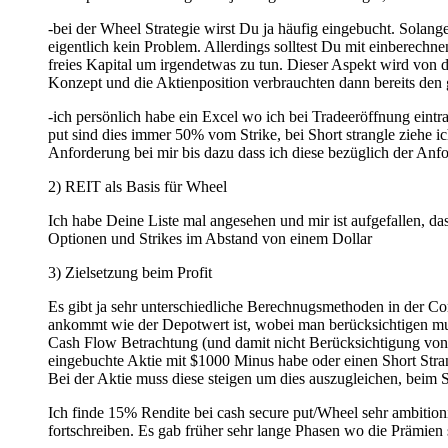
-bei der Wheel Strategie wirst Du ja häufig eingebucht. Solange
eigentlich kein Problem. Allerdings solltest Du mit einberechn
freies Kapital um irgendetwas zu tun. Dieser Aspekt wird von 
Konzept und die Aktienposition verbrauchten dann bereits de
-ich persönlich habe ein Excel wo ich bei Tradeeröffnung eintr
put sind dies immer 50% vom Strike, bei Short strangle ziehe 
Anforderung bei mir bis dazu dass ich diese bezüglich der Anf
2) REIT als Basis für Wheel
Ich habe Deine Liste mal angesehen und mir ist aufgefallen, da
Optionen und Strikes im Abstand von einem Dollar
3) Zielsetzung beim Profit
Es gibt ja sehr unterschiedliche Berechnugsmethoden in der Co
ankommt wie der Depotwert ist, wobei man berücksichtigen mus
Cash Flow Betrachtung (und damit nicht Berücksichtigung von B
eingebuchte Aktie mit $1000 Minus habe oder einen Short Stran
Bei der Aktie muss diese steigen um dies auszugleichen, beim Sh
Ich finde 15% Rendite bei cash secure put/Wheel sehr ambitioni
fortschreiben. Es gab früher sehr lange Phasen wo die Prämien 