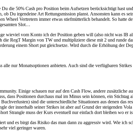
 Du die 50% Cash pro Position beim Aufsetzen berücksichtigt hast und b
en, ob Du irgendeine Art Rettungsmission planst. Ansonsten kann es sei
den Wheel Vertretern immer etwas stiefmütterlich behandelt. So hatte 
n gesamten Slot…
age wieviel vom Konto ich der Position geben will (also nicht was IB a
ich die RegT Margin von TW und multipliziere diese mit 2 und runde da
orderung einem Short put gleichsetze. Wird durch die Erhöhung der Dep
ss alle nur Monatsoptionen anbieten. Auch sind die verfügbaren Strike
mmunity. Einige schauen nur auf den Cash Flow, andere zusätzliche au
s, dass Positionen durchaus mal im Minus sein können, ein Stichtag al
uchverlusten) sind die unterschiedliche Situationen aus denen das res
gle der innerhalb seiner Strikes ist aber auf Grund der steigenden Vo
ort Strangle muss der Kurs eventuell nur einfach dort bleiben wo er ist
ert und es birgt das Risiko das man dann zu aggressiv wird. Wie ich sc
sehr viel geringer waren.