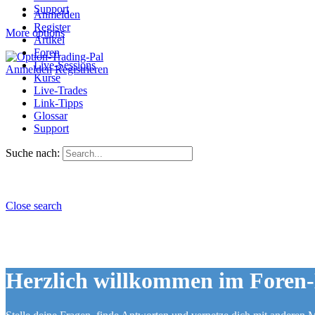
Support
Anmelden
Register
More options
Artikel
Foren
Live-Sessions
Anmelden
Registrieren
Kurse
Live-Trades
Link-Tipps
Glossar
Support
Suche nach:
Close search
Herzlich willkommen im Foren-