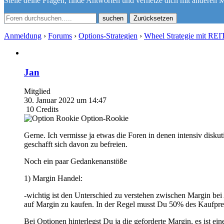
Stelle deine Fragen, finde Antworten und vernetze dich mit anderen M
Zurücksetzen
Anmeldung
›
Forums
›
Options-Strategien
›
Wheel Strategie mit REIT
Jan
Mitglied
30. Januar 2022 um 14:47
10
Credits
Option-Rookie
Gerne. Ich vermisse ja etwas die Foren in denen intensiv diskut
geschafft sich davon zu befreien.
Noch ein paar Gedankenanstöße
1) Margin Handel:
-wichtig ist den Unterschied zu verstehen zwischen Margin bei
auf Margin zu kaufen. In der Regel musst Du 50% des Kaufprei
Bei Optionen hinterlegst Du ja die geforderte Margin, es ist ei