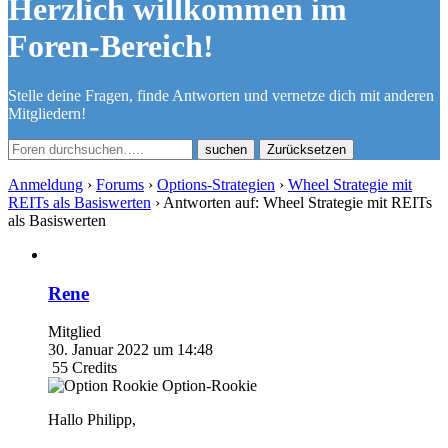
Herzlich willkommen im
Foren-Bereich!
Stelle deine Fragen, finde Antworten und vernetze dich mit anderen
Mitgliedern!
Zurücksetzen
Anmeldung
›
Forums
›
Options-Strategien
›
Wheel Strategie mit
REITs als Basiswerten
›
Antworten auf: Wheel Strategie mit REITs
als Basiswerten
Rene
Mitglied
30. Januar 2022 um 14:48
55
Credits
Option-Rookie
Hallo Philipp,