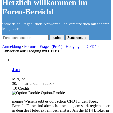
Herzlich willkommen im
Foren-Bereich!
Stelle deine Fragen, finde Antworten und vernetze dich mit anderen
Mitgliedern!
Zurücksetzen
Anmeldung
›
Forums
›
Fragen (Pro’s)
›
Hedging mit CFD’s
›
Antworten auf: Hedging mit CFD’s
Jan
Mitglied
30. Januar 2022 um 22:30
10
Credits
Option-Rookie
meines Wissens gibt es dort schon CFD für den Forex
Bereich. Diese sind aber schon seit langem stark reglementiert
in dem der Hebel extrem begrenzt ist. Als die MT4 Broker in