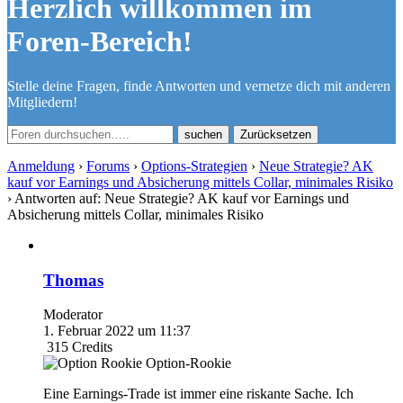
Herzlich willkommen im
Foren-Bereich!
Stelle deine Fragen, finde Antworten und vernetze dich mit anderen
Mitgliedern!
Zurücksetzen
Anmeldung
›
Forums
›
Options-Strategien
›
Neue Strategie? AK
kauf vor Earnings und Absicherung mittels Collar, minimales Risiko
›
Antworten auf: Neue Strategie? AK kauf vor Earnings und
Absicherung mittels Collar, minimales Risiko
Thomas
Moderator
1. Februar 2022 um 11:37
315
Credits
Option-Rookie
Eine Earnings-Trade ist immer eine riskante Sache. Ich