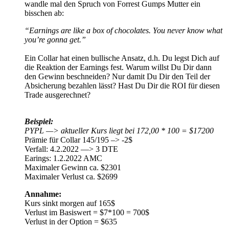
wandle mal den Spruch von Forrest Gumps Mutter ein
bisschen ab:
“Earnings are like a box of chocolates. You never know what
you’re gonna get.”
Ein Collar hat einen bullische Ansatz, d.h. Du legst Dich auf
die Reaktion der Earnings fest. Warum willst Du Dir dann
den Gewinn beschneiden? Nur damit Du Dir den Teil der
Absicherung bezahlen lässt? Hast Du Dir die ROI für diesen
Trade ausgerechnet?
Beispiel:
PYPL —> aktueller Kurs liegt bei 172,00 * 100 = $17200
Prämie für Collar 145/195 –> -2$
Verfall: 4.2.2022 —> 3 DTE
Earings: 1.2.2022 AMC
Maximaler Gewinn ca. $2301
Maximaler Verlust ca. $2699
Annahme:
Kurs sinkt morgen auf 165$
Verlust im Basiswert = $7*100 = 700$
Verlust in der Option = $635