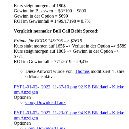
Kurs steigt morgen auf 180$
Gewinn im Basiswert = $8*100 = $800
Gewinn in der Option = $699
ROI im Gewinnfall = 1499/17198 = 8,7%
Vergleich normaler Bull Call Debit Spread:
Prämie für BCDS 145/195 –> $2619
Kurs sinkt morgen auf 165$ –> Verlust in der Option –> $589
Kurs steigt morgen auf 180$ –> Gewinn in der Option –>
$771
ROI im Gewinnfall = 771/2619 = 29,4%
Diese Antwort wurde von
Thomas
modifiziert 4 Jahre,
6 Monate aktiv..
PYPL-01-02-_2022_11-37-10.png
92 KB
Bilddatei
-
Klicke
um
Anzeigen
Optionen
Copy Download Link
PYPL-01-02-_2022_11-23-01.png
94 KB
Bilddatei
-
Klicke
um
Anzeigen
Optionen
Copy Download Link