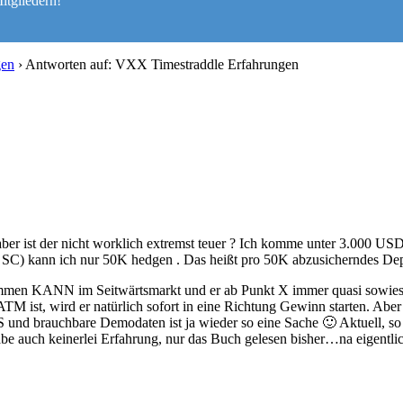
itgliedern!
gen
›
Antworten auf: VXX Timestraddle Erfahrungen
aber ist der nicht worklich extremst teuer ? Ich komme unter 3.000 USD 
2 SC) kann ich nur 50K hedgen . Das heißt pro 50K abzusicherndes Dep
kommen KANN im Seitwärtsmarkt und er ab Punkt X immer quasi sowieso
TM ist, wird er natürlich sofort in eine Richtung Gewinn starten. Aber
TWS und brauchbare Demodaten ist ja wieder so eine Sache 🙂 Aktuell, 
abe auch keinerlei Erfahrung, nur das Buch gelesen bisher…na eigentli