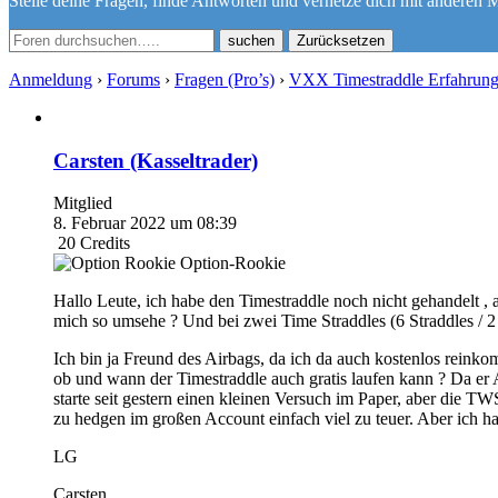
Stelle deine Fragen, finde Antworten und vernetze dich mit anderen M
Zurücksetzen
Anmeldung
›
Forums
›
Fragen (Pro’s)
›
VXX Timestraddle Erfahrun
Carsten (Kasseltrader)
Mitglied
8. Februar 2022 um 08:39
20
Credits
Option-Rookie
Hallo Leute, ich habe den Timestraddle noch nicht gehandelt , 
mich so umsehe ? Und bei zwei Time Straddles (6 Straddles / 
Ich bin ja Freund des Airbags, da ich da auch kostenlos rein
ob und wann der Timestraddle auch gratis laufen kann ? Da er A
starte seit gestern einen kleinen Versuch im Paper, aber die 
zu hedgen im großen Account einfach viel zu teuer. Aber ich h
LG
Carsten