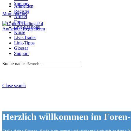
Support
Anmelden
Register
More options
Artikel
Foren
Live-Sessions
Anmelden
Registrieren
Kurse
Live-Trades
Link-Tipps
Glossar
Support
Suche nach:
Close search
Herzlich willkommen im Foren-