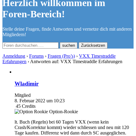
Herzlich willkommen im
Foren-Bereich!
Stelle deine Fragen, finde Antworten und vernetze dich mit anderen
Mitgliedern!
Zurücksetzen
Anmeldung
›
Forums
›
Fragen (Pro’s)
›
VXX Timestraddle
Erfahrungen
›
Antworten auf: VXX Timestraddle Erfahrungen
Wladimir
Mitglied
8. Februar 2022 um 10:23
45
Credits
Option-Rookie
lt. Buch (Regeln) bei 60 Tagen VXX (wenn kein
Crash/Korrektur kommt) wieder schliessen und neu mit 120
Tage kaufen. Differenz wird dann durch SC ausgeglichen.