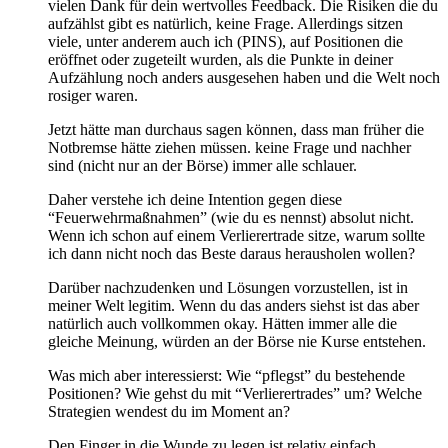
vielen Dank für dein wertvolles Feedback. Die Risiken die du
aufzählst gibt es natürlich, keine Frage. Allerdings sitzen
viele, unter anderem auch ich (PINS), auf Positionen die
eröffnet oder zugeteilt wurden, als die Punkte in deiner
Aufzählung noch anders ausgesehen haben und die Welt noch
rosiger waren.
Jetzt hätte man durchaus sagen können, dass man früher die
Notbremse hätte ziehen müssen. keine Frage und nachher
sind (nicht nur an der Börse) immer alle schlauer.
Daher verstehe ich deine Intention gegen diese
“Feuerwehrmaßnahmen” (wie du es nennst) absolut nicht.
Wenn ich schon auf einem Verlierertrade sitze, warum sollte
ich dann nicht noch das Beste daraus herausholen wollen?
Darüber nachzudenken und Lösungen vorzustellen, ist in
meiner Welt legitim. Wenn du das anders siehst ist das aber
natürlich auch vollkommen okay. Hätten immer alle die
gleiche Meinung, würden an der Börse nie Kurse entstehen.
Was mich aber interessierst: Wie “pflegst” du bestehende
Positionen? Wie gehst du mit “Verlierertrades” um? Welche
Strategien wendest du im Moment an?
Den Finger in die Wunde zu legen ist relativ einfach,