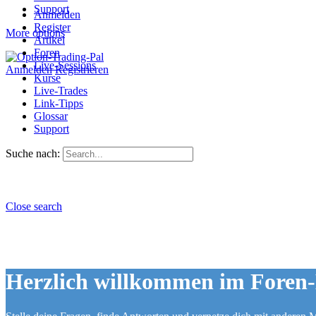
Support
Anmelden
Register
More options
Artikel
Foren
Live-Sessions
Anmelden
Registrieren
Kurse
Live-Trades
Link-Tipps
Glossar
Support
Suche nach:
Close search
Herzlich willkommen im Foren-