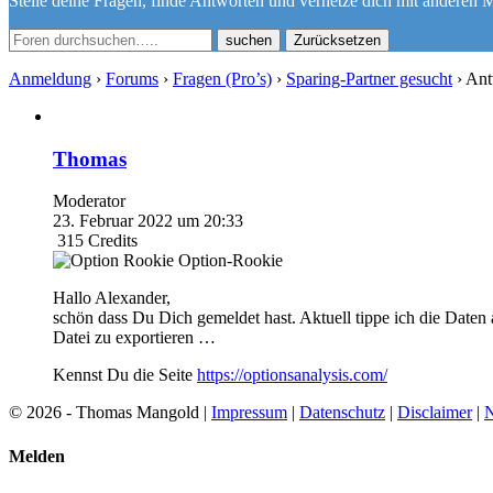
Stelle deine Fragen, finde Antworten und vernetze dich mit anderen M
Zurücksetzen
Anmeldung
›
Forums
›
Fragen (Pro’s)
›
Sparing-Partner gesucht
›
Ant
Thomas
Moderator
23. Februar 2022 um 20:33
315
Credits
Option-Rookie
Hallo Alexander,
schön dass Du Dich gemeldet hast. Aktuell tippe ich die Daten
Datei zu exportieren …
Kennst Du die Seite
https://optionsanalysis.com/
© 2026 - Thomas Mangold |
Impressum
|
Datenschutz
|
Disclaimer
|
N
Melden