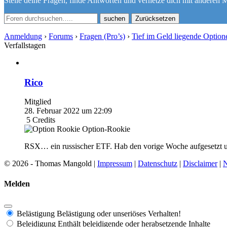
Stelle deine Fragen, finde Antworten und vernetze dich mit anderen M
Zurücksetzen
Anmeldung
›
Forums
›
Fragen (Pro’s)
›
Tief im Geld liegende Optione
Verfallstagen
Rico
Mitglied
28. Februar 2022 um 22:09
5
Credits
Option-Rookie
RSX… ein russischer ETF. Hab den vorige Woche aufgesetzt und n
© 2026 - Thomas Mangold |
Impressum
|
Datenschutz
|
Disclaimer
|
N
Melden
Belästigung
Belästigung oder unseriöses Verhalten!
Beleidigung
Enthält beleidigende oder herabsetzende Inhalte