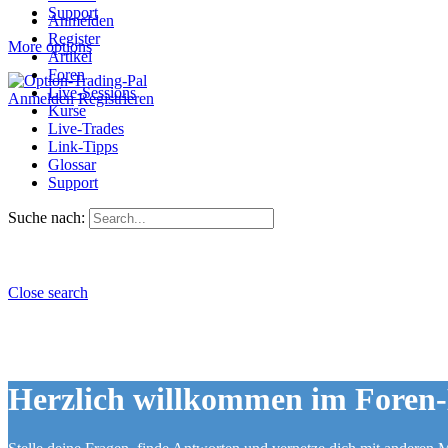
Support
Anmelden
Register
More options
Artikel
Foren
Live-Sessions
Anmelden
Registrieren
Kurse
Live-Trades
Link-Tipps
Glossar
Support
Suche nach:
Close search
Herzlich willkommen im Foren-