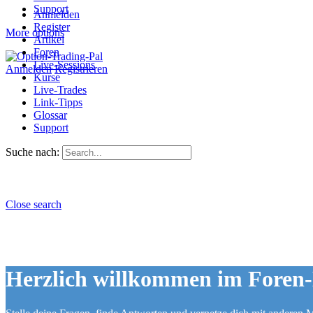
Support
Anmelden
Register
More options
Artikel
Foren
Live-Sessions
Anmelden
Registrieren
Kurse
Live-Trades
Link-Tipps
Glossar
Support
Suche nach:
Close search
Herzlich willkommen im Foren-