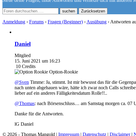
Stelle deine Fragen, finde Antworten und vernetze dich mit anderen M
Zurücksetzen
Anmeldung
›
Forums
›
Fragen (Beginner)
›
Ausübung
›
Antworten a
Daniel
Mitglied
15. Juni 2021 um 16:23
10
Credits
Option-Rookie
@Sven
Timme: Ja, stimmt. Ist mir bewusst das für die Gegenpart
nach unten abgehauen wäre, hätte ich zwar noch Calls schreiben
lieber auf ein anderes Fälligkeitesdatum Rolle!!..
@Thomas
: nach Börsenschluss… am Samstag morgen ca. 07 U
Danke für die Antworten.
lG Daniel
© 2026 - Thomas Mangold |
Impressum
|
Datenschutz
|
Disclaimer
|
N