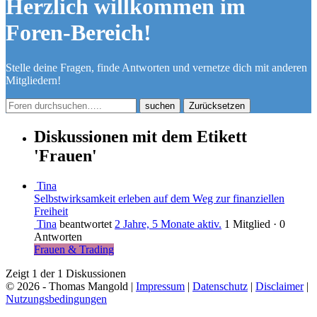
Herzlich willkommen im
Foren-Bereich!
Stelle deine Fragen, finde Antworten und vernetze dich mit anderen
Mitgliedern!
Zurücksetzen
Diskussionen mit dem Etikett
'Frauen'
Tina
Selbstwirksamkeit erleben auf dem Weg zur finanziellen
Freiheit
Tina
beantwortet
2 Jahre, 5 Monate aktiv.
1 Mitglied
·
0
Antworten
Frauen & Trading
Zeigt 1 der 1 Diskussionen
© 2026 - Thomas Mangold |
Impressum
|
Datenschutz
|
Disclaimer
|
Nutzungsbedingungen