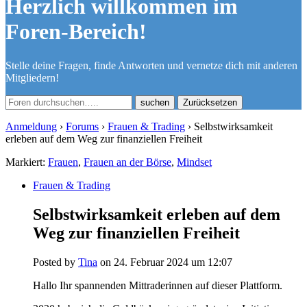
Herzlich willkommen im
Foren-Bereich!
Stelle deine Fragen, finde Antworten und vernetze dich mit anderen
Mitgliedern!
Zurücksetzen
Anmeldung
›
Forums
›
Frauen & Trading
›
Selbstwirksamkeit
erleben auf dem Weg zur finanziellen Freiheit
Markiert:
Frauen
,
Frauen an der Börse
,
Mindset
Frauen & Trading
Selbstwirksamkeit erleben auf dem
Weg zur finanziellen Freiheit
Posted by
Tina
on 24. Februar 2024 um 12:07
Hallo Ihr spannenden Mittraderinnen auf dieser Plattform.