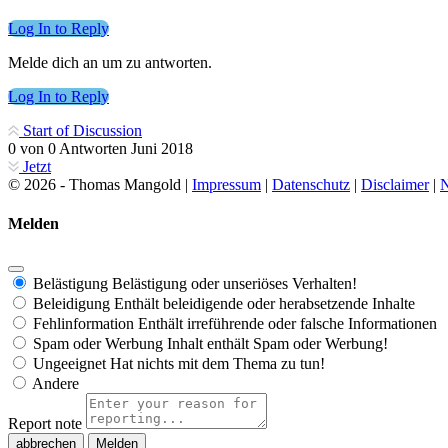
Log In to Reply
Melde dich an um zu antworten.
Log In to Reply
Start of Discussion
0
von
0
Antworten
Juni 2018
Jetzt
© 2026 - Thomas Mangold |
Impressum
|
Datenschutz
|
Disclaimer
|
N
Melden
Belästigung
Belästigung oder unseriöses Verhalten!
Beleidigung
Enthält beleidigende oder herabsetzende Inhalte
Fehlinformation
Enthält irreführende oder falsche Informationen
Spam oder Werbung
Inhalt enthält Spam oder Werbung!
Ungeeignet
Hat nichts mit dem Thema zu tun!
Andere
Report note
Melden