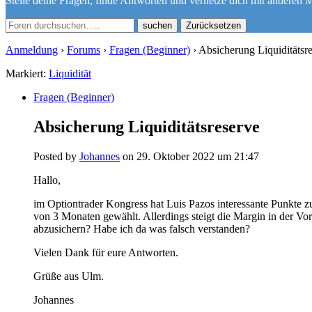
Stelle deine Fragen, finde Antworten und vernetze dich mit anderen M
Zurücksetzen
Anmeldung
›
Forums
›
Fragen (Beginner)
›
Absicherung Liquiditätsr
Markiert:
Liquidität
Fragen (Beginner)
Absicherung Liquiditätsreserve
Posted by
Johannes
on 29. Oktober 2022 um 21:47
Hallo,
im Optiontrader Kongress hat Luis Pazos interessante Punkte z
von 3 Monaten gewählt. Allerdings steigt die Margin in der V
abzusichern? Habe ich da was falsch verstanden?
Vielen Dank für eure Antworten.
Grüße aus Ulm.
Johannes