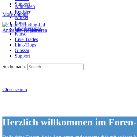
Support
Anmelden
Register
More options
Artikel
Foren
Live-Sessions
Anmelden
Registrieren
Kurse
Live-Trades
Link-Tipps
Glossar
Support
Suche nach:
Close search
Herzlich willkommen im Foren-