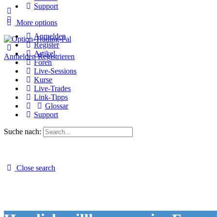
Support
More options
Anmelden
Register
Artikel
Anmelden
Registrieren
Foren
Live-Sessions
Kurse
Live-Trades
Link-Tipps
Glossar
Support
Suche nach:
Close search