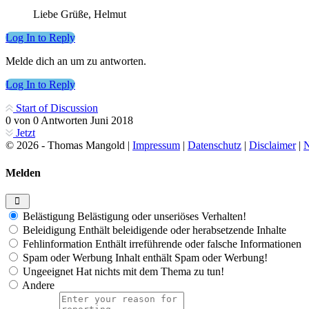
Liebe Grüße, Helmut
Log In to Reply
Melde dich an um zu antworten.
Log In to Reply
Start of Discussion
0
von
0
Antworten
Juni 2018
Jetzt
© 2026 - Thomas Mangold |
Impressum
|
Datenschutz
|
Disclaimer
|
N
Melden
Belästigung
Belästigung oder unseriöses Verhalten!
Beleidigung
Enthält beleidigende oder herabsetzende Inhalte
Fehlinformation
Enthält irreführende oder falsche Informationen
Spam oder Werbung
Inhalt enthält Spam oder Werbung!
Ungeeignet
Hat nichts mit dem Thema zu tun!
Andere