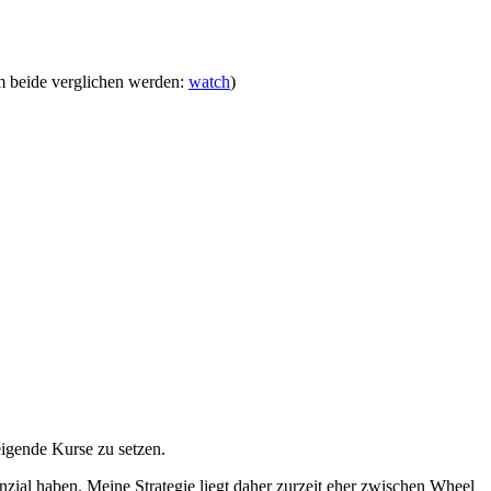
em beide verglichen werden:
watch
)
.
teigende Kurse zu setzen.
zial haben. Meine Strategie liegt daher zurzeit eher zwischen Wheel