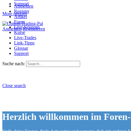
Support
Anmelden
Register
More options
Artikel
Foren
Live-Sessions
Anmelden
Registrieren
Kurse
Live-Trades
Link-Tipps
Glossar
Support
Suche nach:
Close search
Herzlich willkommen im Foren-