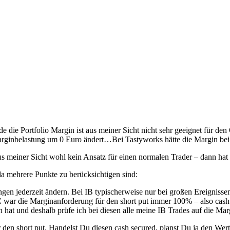
de die Portfolio Margin ist aus meiner Sicht nicht sehr geeignet für de
 Marginbelastung um 0 Euro ändert…Bei Tastyworks hätte die Margin bei
aus meiner Sicht wohl kein Ansatz für einen normalen Trader – dann ha
, da mehrere Punkte zu berücksichtigen sind:
gen jederzeit ändern. Bei IB typischerweise nur bei großen Ereignisse
 war die Marginanforderung für den short put immer 100% – also cash
en hat und deshalb prüfe ich bei diesen alle meine IB Trades auf die 
für den short put. Handelst Du diesen cash secured, planst Du ja den W