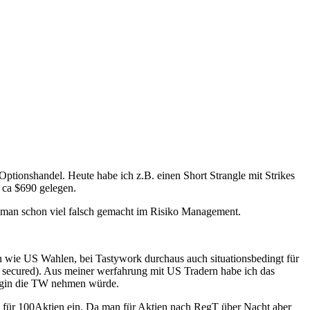
n Optionshandel. Heute habe ich z.B. einen Short Strangle mit Strikes
 ca $690 gelegen.
t man schon viel falsch gemacht im Risiko Management.
n wie US Wahlen, bei Tastywork durchaus auch situationsbedingt für
 secured). Aus meiner werfahrung mit US Tradern habe ich das
Margin die TW nehmen würde.
ert für 100Aktien ein. Da man für Aktien nach RegT über Nacht aber