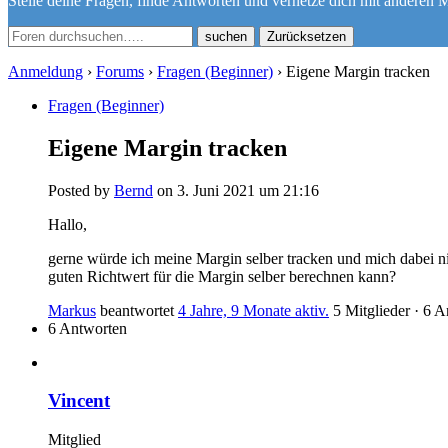
Stelle deine Fragen, finde Antworten und vernetze dich mit anderen M
Zurücksetzen
Anmeldung
›
Forums
›
Fragen (Beginner)
›
Eigene Margin tracken
Fragen (Beginner)
Eigene Margin tracken
Posted by
Bernd
on 3. Juni 2021 um 21:16
Hallo,
gerne würde ich meine Margin selber tracken und mich dabei ni
guten Richtwert für die Margin selber berechnen kann?
Markus
beantwortet
4 Jahre, 9 Monate aktiv.
5 Mitglieder
·
6 A
6 Antworten
Vincent
Mitglied