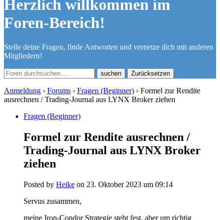
Herzlich willkommen im
Foren-Bereich!
Stelle deine Fragen, finde Antworten und vernetze dich mit anderen
Mitgliedern!
Zurücksetzen
Anmeldung
›
Forums
›
Fragen (Beginner)
›
Formel zur Rendite
ausrechnen / Trading-Journal aus LYNX Broker ziehen
Fragen (Beginner)
Formel zur Rendite ausrechnen /
Trading-Journal aus LYNX Broker
ziehen
Posted by
Heike
on 23. Oktober 2023 um 09:14
Servus zusammen,
meine Iron-Condor Strategie steht fest, aber um richtig