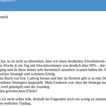
itgliedern!
mfeld
hat, so ist nicht zu übersehen, dass wir einen deutlichen Abwärtstrend 
iese Woche je ein Tag mit Abwärtsvolumen von deutlich über 90% – das h
ng und da diese immer sehr theoretisch aussehen (warum haben die Au
 welcher Strategie und welchem Erfolg.
s Buch von Eric Ludwig heraus und hier im Bereich gibt es ja eine Di
wendeten Strategien dargestellt. Mein Eindruck war, dass die Strategie
evel geknüpft) und der Ausstieg.
 den gewünschten Effekt?
nn ich nicht selber teile, deshalb im Folgenden noch ein wenig zu mein
 restlichen Trading.