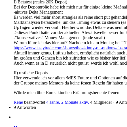
I) Betatest (reales 20K Depot)
Bei der Depotgröße habe ich mich nur für einige kleine Maßna
-aktives Delta Management
Es werden viel mehr short strangles als reine short put gehand
Marktanalysen heranziehe, um das Timing etwas zu steuern (es 
UpTagen wieder verkauft. Hierbei wird das Delta etwas neutralisie
->dieser Punkt hatte vor der aktuellen Abwärtswelle besser fu
-“konservatives” Money Management (trade small)
Warum führe ich das hier auf? Nachdem ich am Montag bei TT d
https://www.tastytrade.com/shows/the-skinny-on-options-abstrac
Aktuell immer genug Luft zu haben, ermöglicht natürlich auch
Im großen und Ganzen bin ich zufrieden wie es bisher hier lie
Auch wenn es in D steuerlich nicht gut ist, werde ich wohl noch
II) restliche Depots
Hier verwende ich vor allem /MES Future und Optionen auf diesen
der Gruppe meines Mentors da keine festen Regeln für haben un
Würde mich über Eure aktuellen Erfahrungsberichte freuen
Rene
beantwortet
4 Jahre, 2 Monate aktiv.
4 Mitglieder
·
9 Ant
9 Antworten