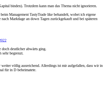
Kapital binden). Trotzdem kann man das Thema nicht ignorieren.
und beim Management TastyTrade like behandelt, wobei ich eigene
n je nach Marktlage an down Tagen zurückgekauft und bei späteren
-2022
 doch deutlicher abwärts ging.
h sehr begrenzt.
iter völlig ausreichend. Allerdings ist mir aufgefallen, dass wir in
al für in D beheimatete.