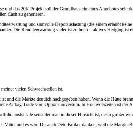
se und das 20K Projekt soll der Grundbaustein eines Angebotes sein der
len Cash zu generieren.
enditeerwartung und sinnvolle Depotauslastung (die einem erlaubt kei
nder. Die Renditeerwartung vieler ist zu hoch = aktives Hedging ist e
 meiner vielen Schwachstellen ist.
 ist und die Märkte deutlich nachgegeben haben. Wenn die Hütte brenn
B. siehe Airbag-Trade vom Optionsuniversum. In Hochvolazeiten ist der A
lio aushält. Je sensibler man in dieser Hinsicht ist, desto größer wi
es Mittel und es wird Dir auch Dein Broker danken, weil die Margin-Bel