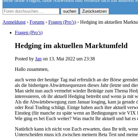
Stelle deine Fragen, finde Antworten und vernetze dich mit anderen M
Zurücksetzen
Anmeldung
›
Forums
›
Fragen (Pro’s)
›
Hedging im aktuellen Marktu
Fragen (Pro’s)
Hedging im aktuellen Marktumfeld
Posted by
Jan
on 13. Mai 2022 um 23:38
Hallo zusammen,
auch wenn der heutige Tag mal erfreulich an der Börse geendet 
als die bisherigen Abwärtssequenzen dieses Jahr (letzte und d
Man sieht nun auch vermehrt wieder Beiträge zum Thema Hedgi
interessieren, ob ihr aktuell Hedging betreibt und wenn ja mit
Als die Abwärtsbewegung zum Januar losging, kam ja gerade da
oder Real Trading schlägt. Einige haben auch ihre aktuell ver
Einstieg (für manche zu späte wenn an Bedingungen wie VIX L
Wie ging es bei Euch weiter? Was macht Ihr aktuell und hat es
Natürlich kann ich nicht von Euch erwarten, dass Ihr teilt, we
Unterscheiden muss ich zwischen meinem Beta Test und meinem