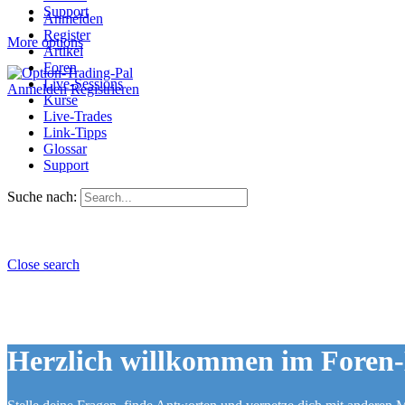
Support
Anmelden
Register
More options
Artikel
Foren
Live-Sessions
Anmelden
Registrieren
Kurse
Live-Trades
Link-Tipps
Glossar
Support
Suche nach:
Close search
Herzlich willkommen im Foren-