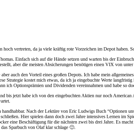
och vertreten, da ja viele kräftig rote Vorzeichen im Depot haben. So
homas. Einfach sich auf die Hände setzen und warten bis der Einbruch
estellt, aber die meisten Absicherungen benötigen einen VIX von unter 2
 aber auch den Vorteil eines großen Depots. Ich habe mein allgemeine
e Strategie kostet mich etwas, da ich ja eingebuchte Werte langfrist
kann ich Optionsprämien und Dividenden vereinnahmen und habe so do
nd bis jetzt habe ich von den eingebuchten Aktien nur noch American Ai
artet.
infach handhabbar. Nach der Lektüre von Eric Ludwigs Buch “Optionen u
 schließen. Hier spielen dann doch zwei Jahre intensives Lernen im Sp
er eine Beschäftigung für die nächsten zwei bis drei Jahre. Es macht 
das Sparbuch von Olaf klar schlage 🙂.