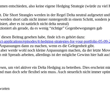
hmen entschieden, also keine eigene Hedging Strategie (würde zu viel 
elt. Die Short Strangles werden in der Regel Delta neutral aufgesetzt 
werden short calls nicht immer runtergerollt in einem Schritt, sonder
rt, aber es ist natürlich nicht delta neutral)
nktioniert als gerade, da es wenig “richtige” Gegenbewegungen gab
iesen Beitrag gesehen habe, finde ich es gehört dazu:
t-applications/episodes/4-hedging-strategies-for-your-portfolio-05-09
 Anpassungen dann zu machen, wenn es die Gelegenheit gibt.
f, aber werde wohl noch kleine Anpassungen machen, da der letzte Move
 mit Spreads arbeiten, allerdings ist der mögliche Gewinn hier halt auc
, um viel aktiver ein Delta Hedging zu betreiben. Dies erscheint mir we
d man doch sehr flexibel sein muss. Auch steuerlich nicht immer optim
worten