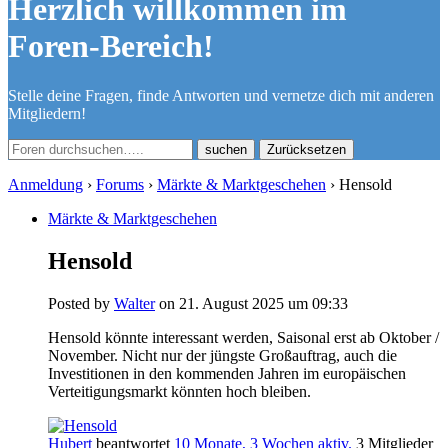
Herzlich willkommen im
Foren-Bereich!
Stelle deine Fragen, finde Antworten und vernetze dich mit anderen
Mitgliedern!
Zurücksetzen
Anmeldung
›
Forums
›
Märkte & Marktgeschehen
›
Hensold
Märkte & Marktgeschehen
Hensold
Posted by
Walter
on 21. August 2025 um 09:33
Hensold könnte interessant werden, Saisonal erst ab Oktober /
November. Nicht nur der jüngste Großauftrag, auch die
Investitionen in den kommenden Jahren im europäischen
Verteitigungsmarkt könnten hoch bleiben.
Hubert
beantwortet
10 Monate, 3 Wochen aktiv.
3 Mitglieder