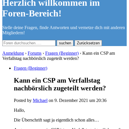
Herzlich willkommen im
Foren-Bereich!
Stelle deine Fragen, finde Antworten und vernetze dich mit anderen
Mitgliedern!
Zurücksetzen
Anmeldung
›
Forums
›
Fragen (Beginner)
›
Kann ein CSP am
Verfallstag nachbörslich zugeteilt werden?
Fragen (Beginner)
Kann ein CSP am Verfallstag
nachbörslich zugeteilt werden?
Posted by
Michael
on 9. Dezember 2021 um 20:36
Hallo,
Die Überschrift sagt ja eigentlich schon alles…