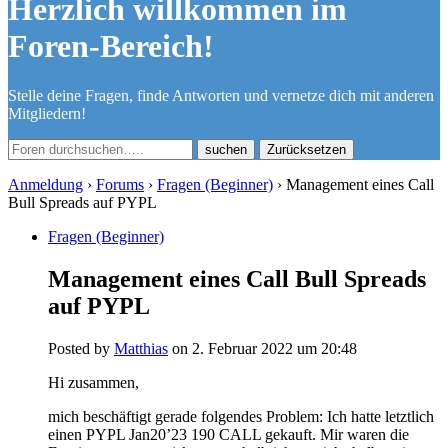
Herzlich willkommen im
Foren-Bereich!
Stelle deine Fragen, finde Antworten und vernetze dich mit anderen
Mitgliedern!
Zurücksetzen
Anmeldung
›
Forums
›
Fragen (Beginner)
›
Management eines Call
Bull Spreads auf PYPL
Fragen (Beginner)
Management eines Call Bull Spreads
auf PYPL
Posted by
Matthias
on 2. Februar 2022 um 20:48
Hi zusammen,
mich beschäftigt gerade folgendes Problem: Ich hatte letztlich
einen PYPL Jan20’23 190 CALL gekauft. Mir waren die