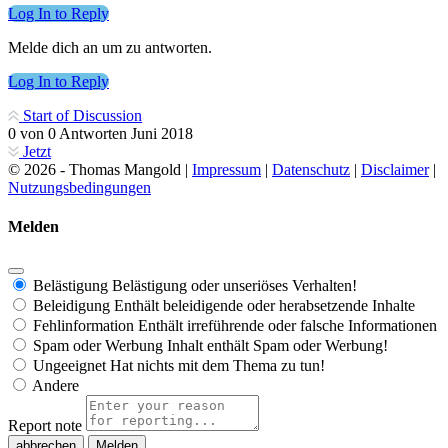
Log In to Reply
Melde dich an um zu antworten.
Log In to Reply
Start of Discussion
0
von
0
Antworten
Juni 2018
Jetzt
© 2026 - Thomas Mangold |
Impressum
|
Datenschutz
|
Disclaimer
|
Nutzungsbedingungen
Melden
Belästigung
Belästigung oder unseriöses Verhalten!
Beleidigung
Enthält beleidigende oder herabsetzende Inhalte
Fehlinformation
Enthält irreführende oder falsche Informationen
Spam oder Werbung
Inhalt enthält Spam oder Werbung!
Ungeeignet
Hat nichts mit dem Thema zu tun!
Andere
Report note
Melden