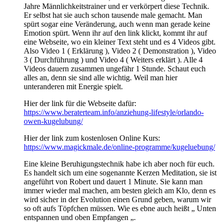
Jahre Männlichkeitstrainer und er verkörpert diese Technik.
Er selbst hat sie auch schon tausende male gemacht. Man
spürt sogar eine Veränderung, auch wenn man gerade keine
Emotion spürt. Wenn ihr auf den link klickt, kommt ihr auf
eine Webseite, wo ein kleiner Text steht und es 4 Videos gibt.
Also Video 1 ( Erklärung ), Video 2 ( Demonstration ), Video
3 ( Durchführung ) und Video 4 ( Weiters erklärt ). Alle 4
Videos dauern zusammen ungefähr 1 Stunde. Schaut euch
alles an, denn sie sind alle wichtig. Weil man hier
unteranderen mit Energie spielt.
Hier der link für die Webseite dafür:
https://www.beraterteam.info/anziehung-lifestyle/orlando-
owen-kugelubung/
Hier der link zum kostenlosen Online Kurs:
https://www.magickmale.de/online-programme/kugeluebung/
Eine kleine Beruhigungstechnik habe ich aber noch für euch.
Es handelt sich um eine sogenannte Kerzen Meditation, sie ist
angeführt von Robert und dauert 1 Minute. Sie kann man
immer wieder mal machen, am besten gleich am Klo, denn es
wird sicher in der Evolution einen Grund geben, warum wir
so oft aufs Töpfchen müssen. Wie es ebne auch heißt „ Unten
entspannen und oben Empfangen „.