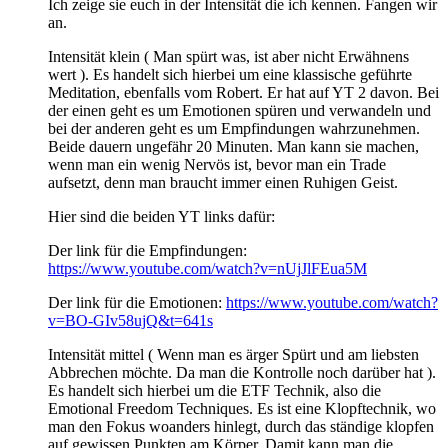
Ich zeige sie euch in der Intensität die ich kennen. Fangen wir
an.
Intensität klein ( Man spürt was, ist aber nicht Erwähnens
wert ). Es handelt sich hierbei um eine klassische geführte
Meditation, ebenfalls vom Robert. Er hat auf YT 2 davon. Bei
der einen geht es um Emotionen spüren und verwandeln und
bei der anderen geht es um Empfindungen wahrzunehmen.
Beide dauern ungefähr 20 Minuten. Man kann sie machen,
wenn man ein wenig Nervös ist, bevor man ein Trade
aufsetzt, denn man braucht immer einen Ruhigen Geist.
Hier sind die beiden YT links dafür:
Der link für die Empfindungen:
https://www.youtube.com/watch?v=nUjJlFEua5M
Der link für die Emotionen:
https://www.youtube.com/watch?
v=BO-GIv58ujQ&t=641s
Intensität mittel ( Wenn man es ärger Spürt und am liebsten
Abbrechen möchte. Da man die Kontrolle noch darüber hat ).
Es handelt sich hierbei um die ETF Technik, also die
Emotional Freedom Techniques. Es ist eine Klopftechnik, wo
man den Fokus woanders hinlegt, durch das ständige klopfen
auf gewissen Punkten am Körper. Damit kann man die