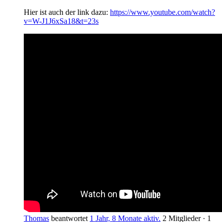
Hier ist auch der link dazu:
https://www.youtube.com/watch?
v=W-J1J6xSa18&t=23s
Thomas
beantwortet
1 Jahr, 8 Monate aktiv.
2 Mitglieder
·
1