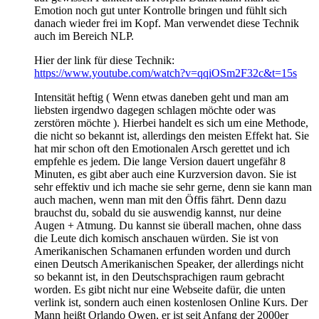
Emotion noch gut unter Kontrolle bringen und fühlt sich
danach wieder frei im Kopf. Man verwendet diese Technik
auch im Bereich NLP.
Hier der link für diese Technik:
https://www.youtube.com/watch?v=qqiOSm2F32c&t=15s
Intensität heftig ( Wenn etwas daneben geht und man am
liebsten irgendwo dagegen schlagen möchte oder was
zerstören möchte ). Hierbei handelt es sich um eine Methode,
die nicht so bekannt ist, allerdings den meisten Effekt hat. Sie
hat mir schon oft den Emotionalen Arsch gerettet und ich
empfehle es jedem. Die lange Version dauert ungefähr 8
Minuten, es gibt aber auch eine Kurzversion davon. Sie ist
sehr effektiv und ich mache sie sehr gerne, denn sie kann man
auch machen, wenn man mit den Öffis fährt. Denn dazu
brauchst du, sobald du sie auswendig kannst, nur deine
Augen + Atmung. Du kannst sie überall machen, ohne dass
die Leute dich komisch anschauen würden. Sie ist von
Amerikanischen Schamanen erfunden worden und durch
einen Deutsch Amerikanischen Speaker, der allerdings nicht
so bekannt ist, in den Deutschsprachigen raum gebracht
worden. Es gibt nicht nur eine Webseite dafür, die unten
verlink ist, sondern auch einen kostenlosen Online Kurs. Der
Mann heißt Orlando Owen, er ist seit Anfang der 2000er