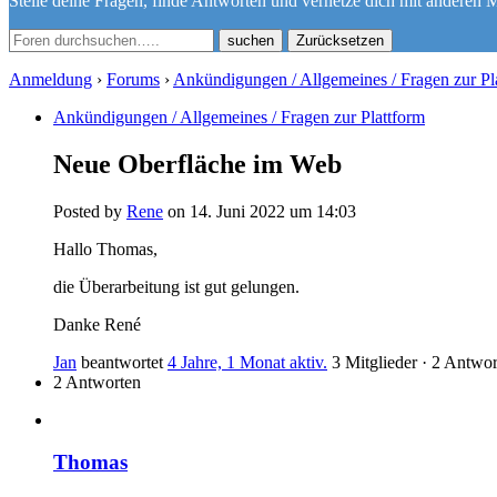
Stelle deine Fragen, finde Antworten und vernetze dich mit anderen M
Zurücksetzen
Anmeldung
›
Forums
›
Ankündigungen / Allgemeines / Fragen zur Pl
Ankündigungen / Allgemeines / Fragen zur Plattform
Neue Oberfläche im Web
Posted by
Rene
on 14. Juni 2022 um 14:03
Hallo Thomas,
die Überarbeitung ist gut gelungen.
Danke René
Jan
beantwortet
4 Jahre, 1 Monat aktiv.
3 Mitglieder
·
2 Antwor
2 Antworten
Thomas