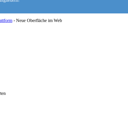
itgliedern!
attform
›
Neue Oberfläche im Web
ten