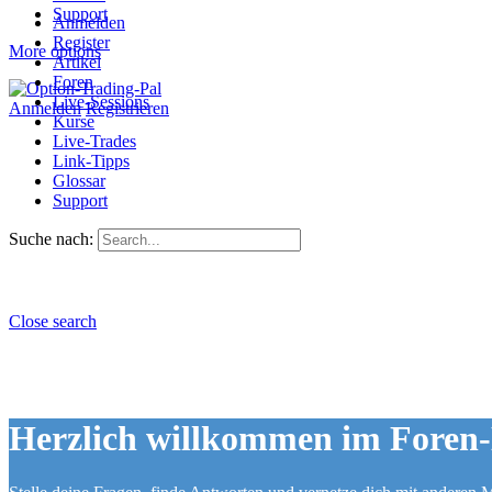
Support
Anmelden
Register
More options
Artikel
Foren
Live-Sessions
Anmelden
Registrieren
Kurse
Live-Trades
Link-Tipps
Glossar
Support
Suche nach:
Close search
Herzlich willkommen im Foren-