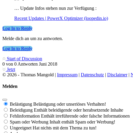
… Update Infos stehen nun zur Verfügung :
Recent Updates | PowerX Optimizer (loopedin.io)
Log In to Reply
Melde dich an um zu antworten.
Log In to Reply
Start of Discussion
0
von
0
Antworten
Juni 2018
Jetzt
© 2026 - Thomas Mangold |
Impressum
|
Datenschutz
|
Disclaimer
|
N
Melden
Belästigung
Belästigung oder unseriöses Verhalten!
Beleidigung
Enthält beleidigende oder herabsetzende Inhalte
Fehlinformation
Enthält irreführende oder falsche Informationen
Spam oder Werbung
Inhalt enthält Spam oder Werbung!
Ungeeignet
Hat nichts mit dem Thema zu tun!