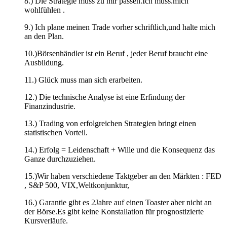
8.) Die Strategie muss zu mir passen.Ich muss.mich
wohlfühlen .
9.) Ich plane meinen Trade vorher schriftlich,und halte mich
an den Plan.
10.)Börsenhändler ist ein Beruf , jeder Beruf braucht eine
Ausbildung.
11.) Glück muss man sich erarbeiten.
12.) Die technische Analyse ist eine Erfindung der
Finanzindustrie.
13.) Trading von erfolgreichen Strategien bringt einen
statistischen Vorteil.
14.) Erfolg = Leidenschaft + Wille und die Konsequenz das
Ganze durchzuziehen.
15.)Wir haben verschiedene Taktgeber an den Märkten : FED
, S&P 500, VIX,Weltkonjunktur,
16.) Garantie gibt es 2Jahre auf einen Toaster aber nicht an
der Börse.Es gibt keine Konstallation für prognostizierte
Kursverläufe.