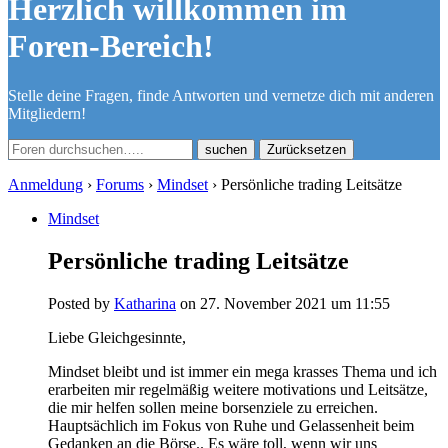
Herzlich willkommen im
Foren-Bereich!
Stelle deine Fragen, finde Antworten und vernetze dich mit anderen
Mitgliedern!
Zurücksetzen
Anmeldung
›
Forums
›
Mindset
›
Persönliche trading Leitsätze
Mindset
Persönliche trading Leitsätze
Posted by
Katharina
on 27. November 2021 um 11:55
Liebe Gleichgesinnte,
Mindset bleibt und ist immer ein mega krasses Thema und ich
erarbeiten mir regelmäßig weitere motivations und Leitsätze,
die mir helfen sollen meine borsenziele zu erreichen.
Hauptsächlich im Fokus von Ruhe und Gelassenheit beim
Gedanken an die Börse.. Es wäre toll, wenn wir uns