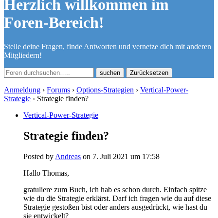
Herzlich willkommen im
Foren-Bereich!
Stelle deine Fragen, finde Antworten und vernetze dich mit anderen
Mitgliedern!
Zurücksetzen
Anmeldung
›
Forums
›
Options-Strategien
›
Vertical-Power-
Strategie
›
Strategie finden?
Vertical-Power-Strategie
Strategie finden?
Posted by
Andreas
on 7. Juli 2021 um 17:58
Hallo Thomas,
gratuliere zum Buch, ich hab es schon durch. Einfach spitze
wie du die Strategie erklärst. Darf ich fragen wie du auf diese
Strategie gestoßen bist oder anders ausgedrückt, wie hast du
sie entwickelt?