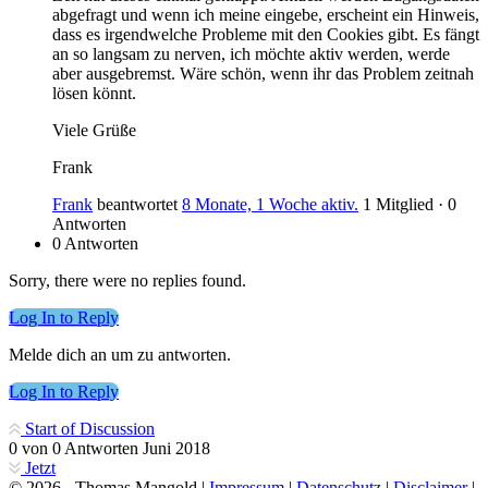
abgefragt und wenn ich meine eingebe, erscheint ein Hinweis,
dass es irgendwelche Probleme mit den Cookies gibt. Es fängt
an so langsam zu nerven, ich möchte aktiv werden, werde
aber ausgebremst. Wäre schön, wenn ihr das Problem zeitnah
lösen könnt.
Viele Grüße
Frank
Frank
beantwortet
8 Monate, 1 Woche aktiv.
1 Mitglied
·
0
Antworten
0 Antworten
Sorry, there were no replies found.
Log In to Reply
Melde dich an um zu antworten.
Log In to Reply
Start of Discussion
0
von
0
Antworten
Juni 2018
Jetzt
© 2026 - Thomas Mangold |
Impressum
|
Datenschutz
|
Disclaimer
|