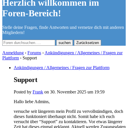
Herzlich willkommen im
Foren-Bereich!
Stelle deine Fragen, finde Antworten und vernetze dich mit anderen
Mitgliedern!
Zurücksetzen
Anmeldung
›
Forums
›
Ankündigungen / Allgemeines / Fragen zur
Plattform
›
Support
Ankündigungen / Allgemeines / Fragen zur Plattform
Support
Posted by
Frank
on 30. November 2025 um 19:59
Hallo liebe Admins,
versuche seit längerem mein Profil zu vervollständigen, doch
dieses funktioniert überhaupt nicht. Somit habe ich euch
versucht über “Support” zu kontaktieren. Vor etwas längerer
Zeit hat dieses einmal geklappt. Aktuell werden Zugangsdaten