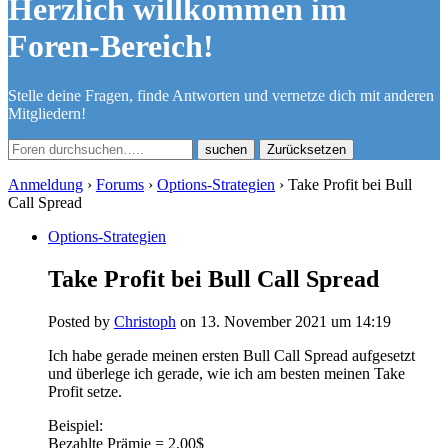
Herzlich willkommen im
Foren-Bereich!
Stelle deine Fragen, finde Antworten und vernetze dich mit anderen
Mitgliedern!
Zurücksetzen
Anmeldung
›
Forums
›
Options-Strategien
›
Take Profit bei Bull
Call Spread
Options-Strategien
Take Profit bei Bull Call Spread
Posted by
Christoph
on 13. November 2021 um 14:19
Ich habe gerade meinen ersten Bull Call Spread aufgesetzt
und überlege ich gerade, wie ich am besten meinen Take
Profit setze.
Beispiel:
Bezahlte Prämie = 2,00$