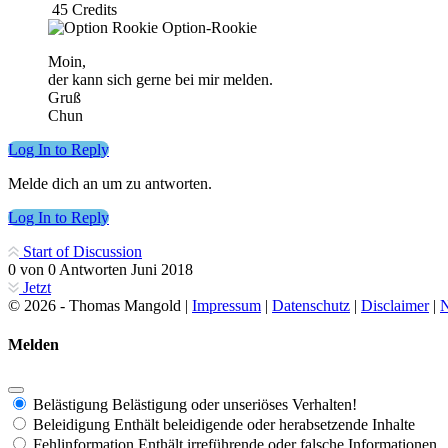
45
Credits
Option-Rookie
Moin,
der kann sich gerne bei mir melden.
Gruß
Chun
Log In to Reply
Melde dich an um zu antworten.
Log In to Reply
Start of Discussion
0
von
0
Antworten
Juni 2018
Jetzt
© 2026 - Thomas Mangold |
Impressum
|
Datenschutz
|
Disclaimer
|
N
Melden
Belästigung
Belästigung oder unseriöses Verhalten!
Beleidigung
Enthält beleidigende oder herabsetzende Inhalte
Fehlinformation
Enthält irreführende oder falsche Informationen