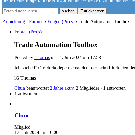
Stelle deine Fragen, finde Antworten und vernetze dich mit anderen M
Zurücksetzen
Anmeldung
›
Forums
›
Fragen (Pro’s)
›
Trade Automation Toolbox
Fragen (Pro’s)
Trade Automation Toolbox
Posted by
Thomas
on 14. Juli 2024 um 17:58
Ich suche für Traderkollegen jemanden, der beim Einrichten de
lG Thomas
Chun
beantwortet
2 Jahre aktiv.
2 Mitglieder
·
1 antworten
1 antworten
Chun
Mitglied
17. Juli 2024 um 10:00