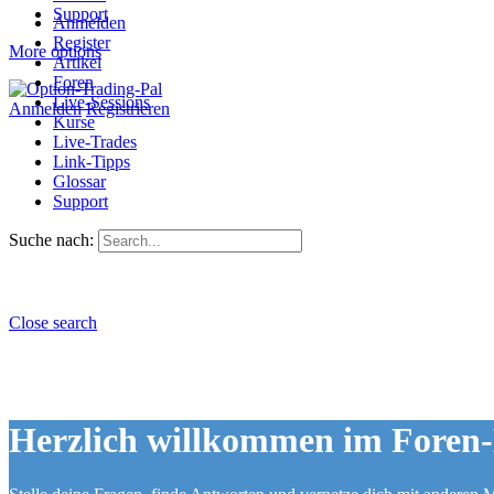
Support
Anmelden
Register
More options
Artikel
Foren
Live-Sessions
Anmelden
Registrieren
Kurse
Live-Trades
Link-Tipps
Glossar
Support
Suche nach:
Close search
Herzlich willkommen im Foren-