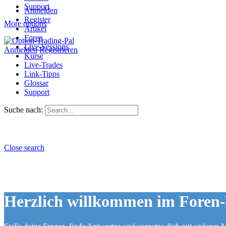
Support
Anmelden
Register
More options
Artikel
Foren
Live-Sessions
Anmelden
Registrieren
Kurse
Live-Trades
Link-Tipps
Glossar
Support
Suche nach:
Close search
Herzlich willkommen im Foren-