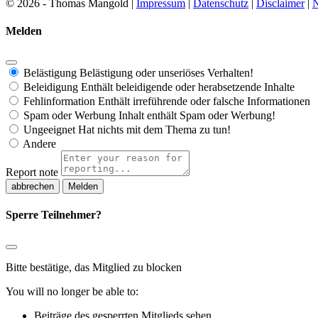
© 2026 - Thomas Mangold |
Impressum
|
Datenschutz
|
Disclaimer
|
N
Melden
Belästigung
Belästigung oder unseriöses Verhalten!
Beleidigung
Enthält beleidigende oder herabsetzende Inhalte
Fehlinformation
Enthält irreführende oder falsche Informationen
Spam oder Werbung
Inhalt enthält Spam oder Werbung!
Ungeeignet
Hat nichts mit dem Thema zu tun!
Andere
Report note
Melden
Sperre Teilnehmer?
Bitte bestätige, das Mitglied zu blocken
You will no longer be able to:
Beiträge des gesperrten Mitglieds sehen