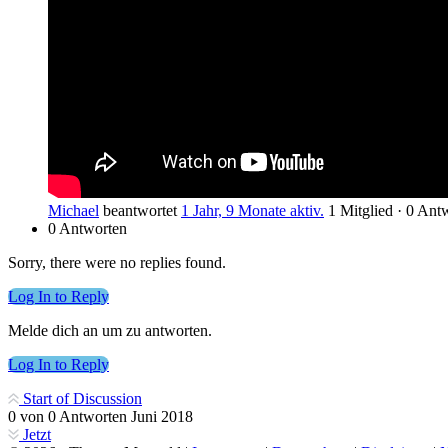
Michael
beantwortet
1 Jahr, 9 Monate aktiv.
1 Mitglied
·
0 Ant
0 Antworten
Sorry, there were no replies found.
Log In to Reply
Melde dich an um zu antworten.
Log In to Reply
Start of Discussion
0
von
0
Antworten
Juni 2018
Jetzt